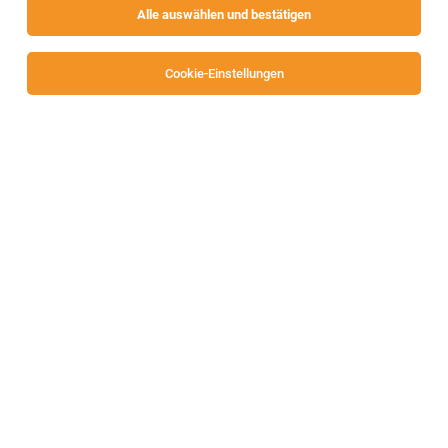
Alle auswählen und bestätigen
Alle Filter
Villach
Cookie-Einstellungen
Die Stellenanzeige
Mitarbeiter:in Buchhaltung (m/w/d)
in
Villach
bei ThermenResort Warmbad-Villach Holding
GmbH ist leider nicht mehr verfügbar oder wurde neu
ausgeschrieben.
Zum Firmenprofil
TOP-JOB
Arzt Allgemeinmedizin; Facharzt für
Orthopädie/Traumatologie, Physikalische
Medizin, Innere Medizin (m/w/d)