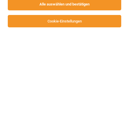
Alle auswählen und bestätigen
Alle Filter
Villach
Cookie-Einstellungen
Die Stellenanzeige
medizinischer Masseur / Heilmasseur
(m/w/d)
in
Villach
bei Kurzentrum Therme Warmbad ist
leider nicht mehr verfügbar oder wurde neu
ausgeschrieben.
Zum Firmenprofil
TOP-JOB
Kältetechniker / Kälteanlagentechniker
(m/w/d)