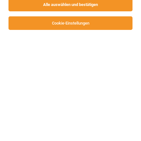
Alle auswählen und bestätigen
Cookie-Einstellungen
TOP-JOB
Koch:Köchin Betriebskantine (m/w/d)
Villach
03.08.2026
Vollzeit
Hotel Warmbaderhof*****
Vollzeit
TOP-JOB
Maschinenbediener (m/w/d)