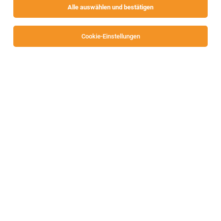
Alle auswählen und bestätigen
Alle Filter
Klagenfurt
Cookie-Einstellungen
TOP-JOB
Fahrer Klasse B, C, C/E (m/w/d)
Klagenfurt
02.08.2026
Vollzeit
Hadolt Transport und Logistik GmbH
Deine Aufgaben bei uns
TOP-JOB
Kältetechniker / Kälteanlagentechniker