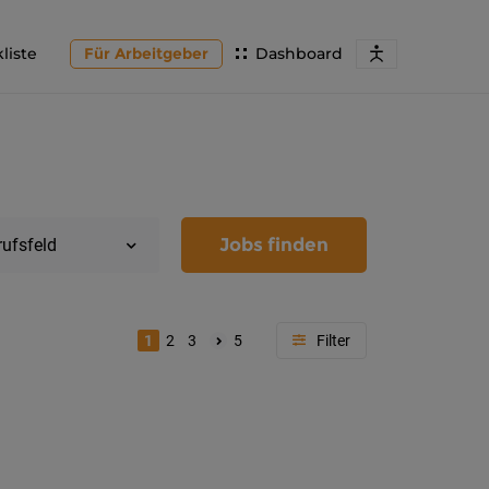
liste
Für Arbeitgeber
Dashboard
Jobs finden
rufsfeld
1
2
3
5
Region
Kärnten
Feldkir