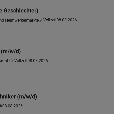
le Geschlechter)
Vollzeit
08.08.2026
und Heimwerkermärkte
t (m/w/d)
Vollzeit
08.08.2026
 GmbH
h
chniker (m/w/d)
it
08.08.2026