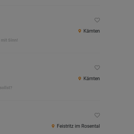
Kärnten
 mit Sinn!
Kärnten
sollst?
Feistritz im Rosental