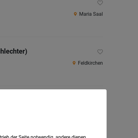
Maria Saal
hlechter)
Feldkirchen
Feistritz im Rosental
trieb der Seite notwendig, andere dienen