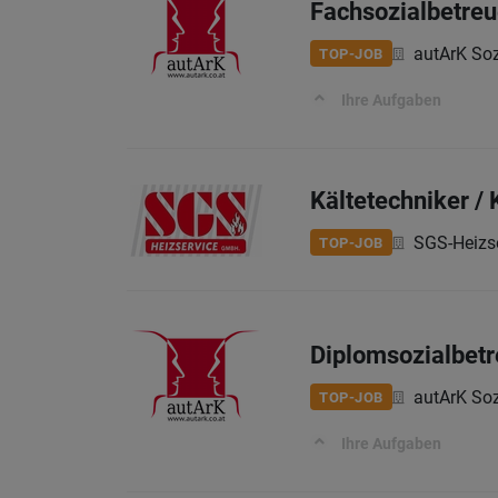
Fachsozialbetreu
autArK Soz
TOP-JOB
Ihre Aufgaben
Kältetechniker /
SGS-Heizs
TOP-JOB
Diplomsozialbetr
autArK Soz
TOP-JOB
Ihre Aufgaben