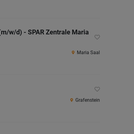
Südtirol
Internatio
(m/w/d) - SPAR Zentrale Maria
Berufsfeld
Maria Saal
Anstellungsa
Als Jobfinder spe
Jobs
der
letzten
Grafenstein
24
Stunden