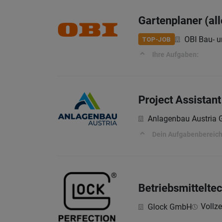
Gartenplaner (al
OBI Bau- 
TOP-JOB
Ihre Aufgaben:
Project Assistan
Anlagenbau Austria
Dein Aufgabenbereic
Betriebsmittelte
Vollze
Glock GmbH