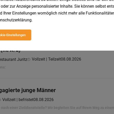
 oder zur Anzeige personalisierter Inhalte. Sie können selbst en
/w/d)
d Ihrer Einstellungen womöglich nicht mehr alle Funktionalitäten
Vollzeit | Teilzeit
08.08.2026
staurant Juritz
nschutzerklärung
.
uns:
kie-Einstellungen
 (m/w/d)
Vollzeit | Teilzeit
08.08.2026
staurant Juritz
uns:
engagierte junge Männer
Vollzeit | befristet
08.08.2026
 nach einer Zivildienststelle? Wir begleiten Sie auf Ihrem Weg zu eine