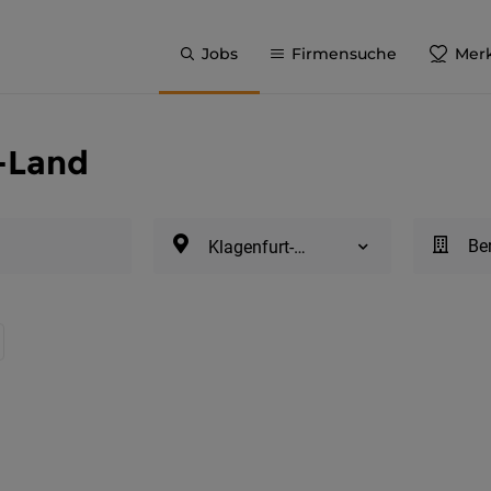
Jobs
Firmensuche
Merk
t-Land
Be
Klagenfurt-Land