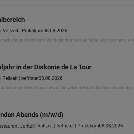
albereich
Vollzeit | Praktikum
08.08.2026
e nach einem Praktikum? Wir begleiten Sie auf Ihrem Weg zu einem Job
aljahr in der Diakonie de La Tour
Teilzeit | befristet
08.08.2026
Jahre alt und weißt noch nicht, für welchen Beruf du dich entscheiden 
nden Abends (m/w/d)
Vollzeit | befristet | Praktikum
08.08.2026
staurant Juritz