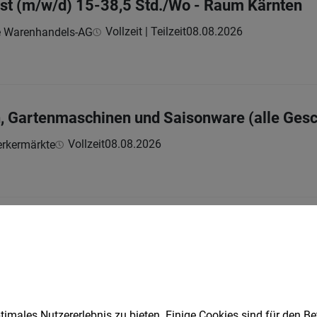
st (m/w/d) 15-38,5 Std./Wo - Raum Kärnten
Vollzeit | Teilzeit
08.08.2026
e Warenhandels-AG
, Gartenmaschinen und Saisonware (alle Gesc
Vollzeit
08.08.2026
rkermärkte
er (m/w/d)
Vollzeit | Teilzeit
08.08.2026
staurant Juritz
uns:
imales Nutzererlebnis zu bieten. Einige Cookies sind für den Be