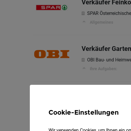
Verkäufer Feinko
SPAR Österreichisch
Allgemeines
Verkäufer Garten
OBI Bau- und Heimwe
Ihre Aufgaben:
Kellnerin / Kelln
Naturcamping und Re
Cookie-Einstellungen
Dein Berufsleben bei 
Wir verwenden Cookies, um Ihnen ein opt