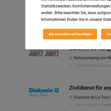
Statistikzwecken, Komforteinstellungen,
Chef de Rang (m
wollen. Bitte beachten Sie, dass aufgrun
Naturcamping und Re
Informationen finden Sie in unserer
Date
Dein Berufsleben bei 
Alle auswählen und bestätigen
Coo
Commis de Rang
Naturcamping und Re
Dein Berufsleben bei 
Zivildienst für 
Diakonie de La Tour
Sie sind auf der Suche