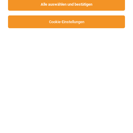
Alle auswählen und bestätigen
Sortieren
30 Jobs
Cookie-Einstellungen
Eine Planstelle im „Verwaltungsfachdienst“
als Karenzvertretung in Teilbeschäftigung (85
%)
St. Veit an der Glan
05.08.2026
Teilzeit | befristet
Amt der Kärntner Landesregierung
Bewerber:innen um diese Planstelle haben nachzuweisen: