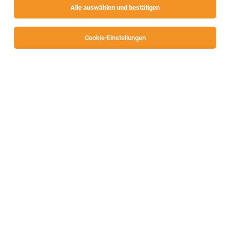
Alle auswählen und bestätigen
Alle Filter
Wolfsberg
Cookie-Einstellungen
TOP-JOB
Maschinenbediener (m/w/d)
Bad St. Leonhard
27.07.2026
Vollzeit
Arbeiterring Personalbereitstellung GmbH
Ihre Aufgaben:
TOP-JOB