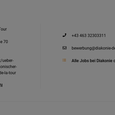
Tour
+43 463 32303311
ße 70
bewerbung@diakonie-de
/ueber-
Alle Jobs bei Diakonie 
konischer-
de-la-tour
il