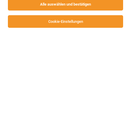
Alle auswählen und bestätigen
Sortieren
30 Jobs
Cookie-Einstellungen
Alle Filter
Spittal an der Drau
TOP-JOB
Gartenplaner (alle Geschlechter)
Spittal
08.08.2026
Vollzeit
OBI Bau- und Heimwerkermärkte
Ihre Aufgaben:
TOP-JOB