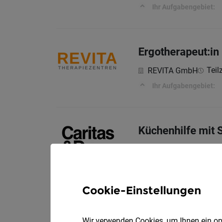
Ihr Aufgabengebiet:
Ergotherapeut:in
Teil
REVITA GmbH
Ihr Aufgabengebiet:
Küchenhilfe mit
Tei
Caritas Kärnten
Dein Job im "St. Hem
Cookie-Einstellungen
HR Admin Special
Wir verwenden Cookies, um Ihnen ein opt