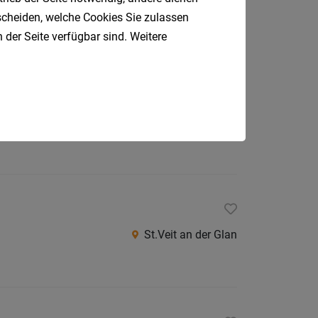
Spielberg
tscheiden, welche Cookies Sie zulassen
 der Seite verfügbar sind. Weitere
ng in Teilbeschäftigung (85 %)
St. Veit an der Glan
St.Veit an der Glan