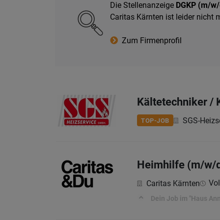
Die Stellenanzeige
DGKP (m/w/
Caritas Kärnten ist leider nich
Zum Firmenprofil
Kältetechniker /
SGS-Heizs
TOP-JOB
Heimhilfe (m/w/
Vol
Caritas Kärnten
Dein Job im "Haus An