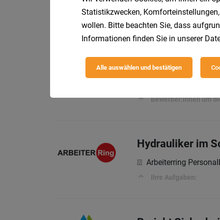
Red Bull Ring - Proj
Statistikzwecken, Komforteinstellungen,
Dein Job am Red Bull 
wollen. Bitte beachten Sie, dass aufgrun
Informationen finden Sie in unserer
Date
Eine Planstelle 
Alle auswählen und bestätigen
Coo
Amt der Kärntner La
Bewerber:innen um di
Hydrauliker im 
Arbeiterring Persona
Ihre Aufgaben: