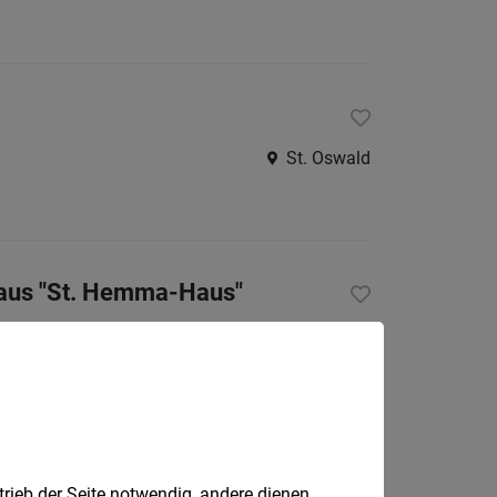
St. Oswald
haus "St. Hemma-Haus"
Friesach
trieb der Seite notwendig, andere dienen