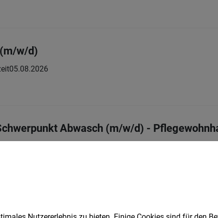
 (m/w/d)
zeit
05.08.2026
 Schwerpunkt Abwasch (m/w/d) - Pflegewohn
lzeit
05.08.2026
ma-Haus"
ist am Red Bull Ring (m/w/x)
imales Nutzererlebnis zu bieten. Einige Cookies sind für den Be