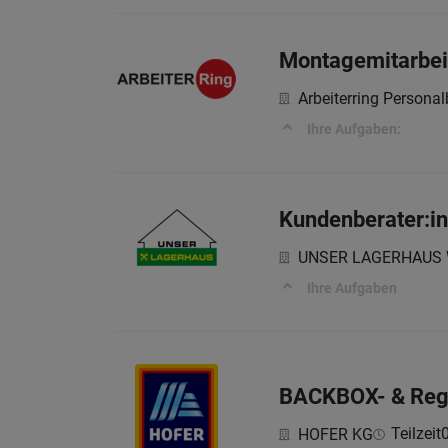
Montagemitarbeit
Arbeiterring Persona
Ihre Aufgaben:
Kundenberater:in 
UNSER LAGERHAUS Wa
Ihre Aufgaben
BACKBOX- & Regal
Teilzeit
HOFER KG