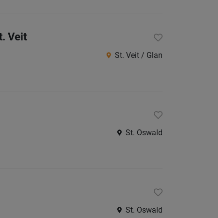
Südtirol
Internatio
. Veit
St. Veit / Glan
Berufsfeld
Anstellungsa
Als Jobfinder spe
St. Oswald
Jobs
der
letzten
24
Stunden
St. Oswald