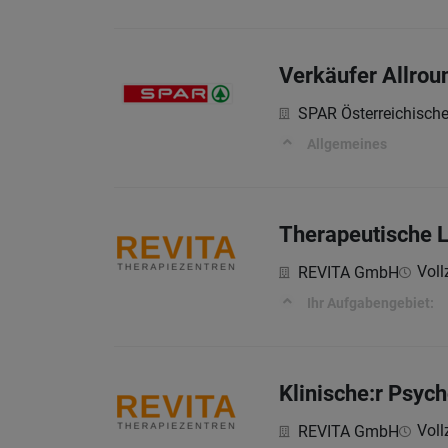
Verkäufer Allrou
SPAR Österreichisch
Allgemeines
Therapeutische L
Vollz
REVITA GmbH
Ihr Aufgabengebiet:
Klinische:r Psyc
Vollz
REVITA GmbH