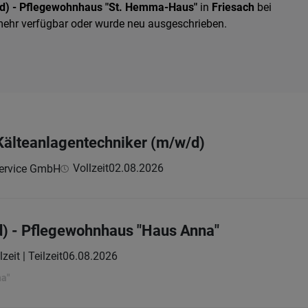
d) - Pflegewohnhaus "St. Hemma-Haus"
in
Friesach
bei
t mehr verfügbar oder wurde neu ausgeschrieben.
 Kälteanlagentechniker (m/w/d)
Vollzeit
02.08.2026
ervice GmbH
d) - Pflegewohnhaus "Haus Anna"
lzeit | Teilzeit
06.08.2026
na"