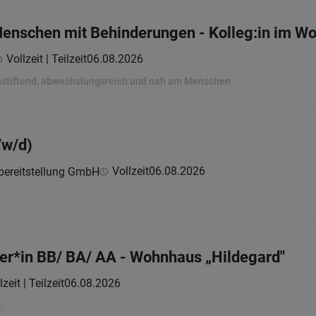
 Menschen mit Behinderungen - Kolleg:in im W
Vollzeit | Teilzeit
06.08.2026
nnstiftend, abwechslungsreich und nah am Menschen
/w/d)
Vollzeit
06.08.2026
lbereitstellung GmbH
er*in BB/ BA/ AA - Wohnhaus „Hildegard"
lzeit | Teilzeit
06.08.2026
: