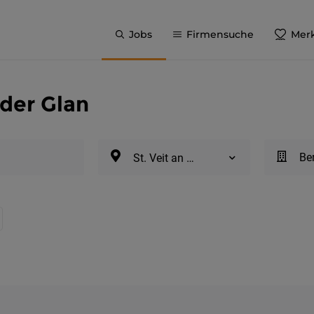
Jobs
Firmensuche
Merk
 der Glan
Be
St. Veit an der Glan