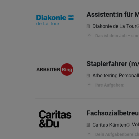
Assistent:in für
Diakonie de La Tour
Das ist dein Job – si
Staplerfahrer (m
Arbeiterring Persona
Ihre Aufgaben:
Fachsozialbetreu
Vol
Caritas Kärnten
Dein Aufgabenbereich