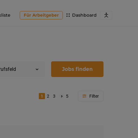
liste
Für Arbeitgeber
Dashboard
Jobs finden
rufsfeld
1
2
3
5
Region
Kärnten
Feldkir