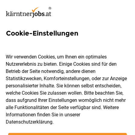
Cookie-Einstellungen
Ergotherapeutinnen/Ergothe
rapeuten in Voll- und
Wir verwenden Cookies, um Ihnen ein optimales
Teilzeitbeschäftigung
Nutzererlebnis zu bieten. Einige Cookies sind für den
Betrieb der Seite notwendig, andere dienen
Statistikzwecken, Komforteinstellungen, oder zur Anzeige
personalisierter Inhalte. Sie können selbst entscheiden,
Landeskrankenanstalten-Betriebsgesellschaft –
welche Cookies Sie zulassen wollen. Bitte beachten Sie,
KABEG
dass aufgrund Ihrer Einstellungen womöglich nicht mehr
alle Funktionalitäten der Seite verfügbar sind. Weitere
Informationen finden Sie in unserer
Hermagor
Vollzeit
Teilzeit
07.08.2026
Datenschutzerklärung
.