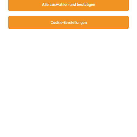
Alle auswählen und bestätigen
Alle Filter
Völkermarkt
Cookie-Einstellungen
Die Stellenanzeige
Key Account Manager (m/w/d)
in
Völkermarkt
bei Trenkwalder Personaldienste GmbH ist
leider nicht mehr verfügbar oder wurde neu
ausgeschrieben.
Zum Firmenprofil
TOP-JOB
Kältetechniker / Kälteanlagentechniker
(m/w/d)