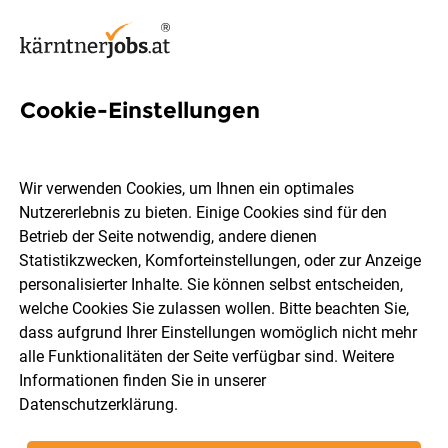
Cookie-Einstellungen
Notfallsanitäter für NEF-
Dienste – ehrenamtlich
Wir verwenden Cookies, um Ihnen ein optimales
(m/w/d)
Nutzererlebnis zu bieten. Einige Cookies sind für den
Betrieb der Seite notwendig, andere dienen
Statistikzwecken, Komforteinstellungen, oder zur Anzeige
personalisierter Inhalte. Sie können selbst entscheiden,
A.Ö. Krankenhaus des Deutschen Ordens Friesach
welche Cookies Sie zulassen wollen. Bitte beachten Sie,
GmbH
dass aufgrund Ihrer Einstellungen womöglich nicht mehr
alle Funktionalitäten der Seite verfügbar sind. Weitere
Informationen finden Sie in unserer
Friesach
Vollzeit
05.08.2026
Datenschutzerklärung
.