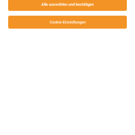
Alle auswählen und bestätigen
Cookie-Einstellungen
TOP-JOB
Gartenplaner (alle Geschlechter)
Spittal
04.08.2026
Vollzeit
OBI Bau- und Heimwerkermärkte
Ihre Aufgaben:
Personalreferent mit Schwerpunkt Recruiting