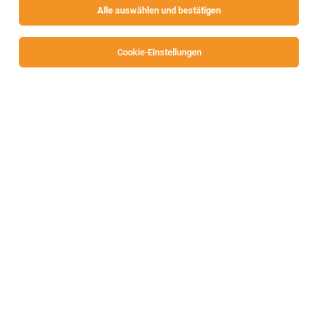
Alle auswählen und bestätigen
Cookie-Einstellungen
Filialleitung stv. SPAR (m/w/d) 38,5 Std./Wo
Bad St. Leonhard
28.07.2026
Vollzeit
SPAR Österreichische Warenhandels-AG
Allgemeines
Initiativbewerbung als Lagerarbeiter (m/w/d)
für die SPAR-Zentrale Maria Saal
Maria Saal
30.07.2026
Vollzeit | Teilzeit