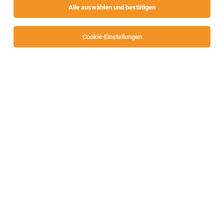
Alle auswählen und bestätigen
Cookie-Einstellungen
Physiotherapeuten Voll-/Teilzeit (m/w/d)
Friesach
01.08.2026
Vollzeit | Teilzeit
A.Ö. Krankenhaus des Deutschen Ordens Friesach
GmbH
Ihre Aufgaben
Ergotherapeuten in Voll- und