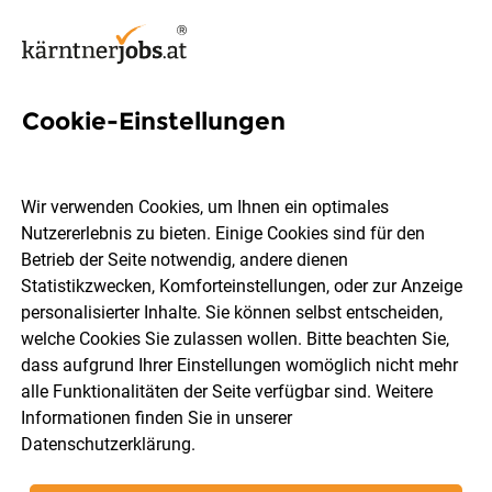
Cookie-Einstellungen
Einzelhandelskaufmann/-
frau mit Schwerpunkt
Wir verwenden Cookies, um Ihnen ein optimales
Gartencenter (m/w)
Nutzererlebnis zu bieten. Einige Cookies sind für den
Betrieb der Seite notwendig, andere dienen
Statistikzwecken, Komforteinstellungen, oder zur Anzeige
BAUHAUS Depot GmbH
personalisierter Inhalte. Sie können selbst entscheiden,
welche Cookies Sie zulassen wollen. Bitte beachten Sie,
dass aufgrund Ihrer Einstellungen womöglich nicht mehr
Klagenfurt
Lehrstelle
04.08.2026
alle Funktionalitäten der Seite verfügbar sind. Weitere
Informationen finden Sie in unserer
Datenschutzerklärung
.