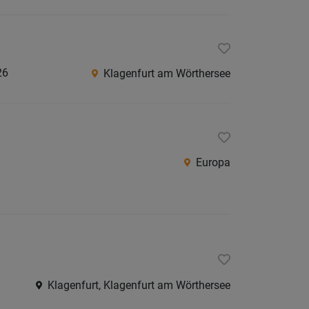
Südtirol
Internatio
26
Klagenfurt am Wörthersee
Berufsfeld
Anstellungsa
Europa
Als Jobfinder spe
Jobs
der
letzten
24
Stunden
Klagenfurt, Klagenfurt am Wörthersee