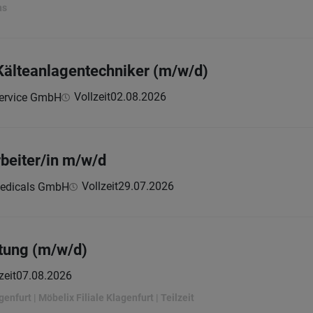
ns
 Kälteanlagentechniker (m/w/d)
Vollzeit
02.08.2026
ervice GmbH
beiter/in m/w/d
Vollzeit
29.07.2026
medicals GmbH
tung (m/w/d)
zeit
07.08.2026
genfurt | Möbelix Filiale Klagenfurt | Teilzeit