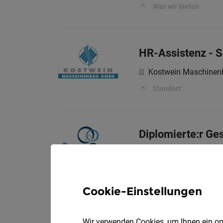
Was wir bieten
HR-Assistenz - S
Kostwein Maschine
Standort:
Diplomierte:r Ge
07.08.2026
SeneCura
Meine Aufgaben
Cookie-Einstellungen
Mitarbeiter*in - 
Wir verwenden Cookies, um Ihnen ein opt