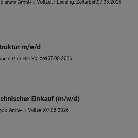
Vollzeit | Leasing, Zeitarbeit
07.08.2026
ldienste GmbH
struktur m/w/d
Vollzeit
07.08.2026
ement GmbH
technischer Einkauf (m/w/d)
Vollzeit
07.08.2026
nbau GmbH