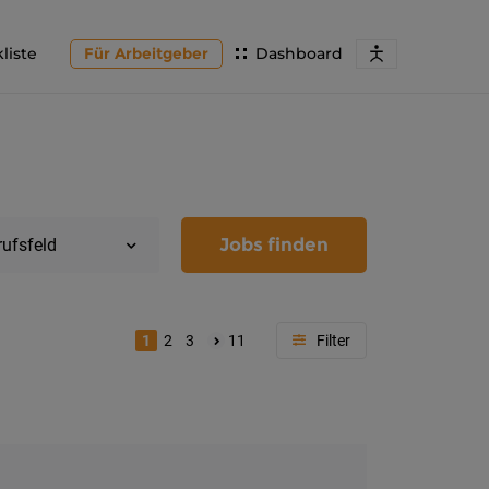
liste
Für Arbeitgeber
Dashboard
Jobs finden
rufsfeld
1
2
3
11
Region
Kärnten
Feldkir