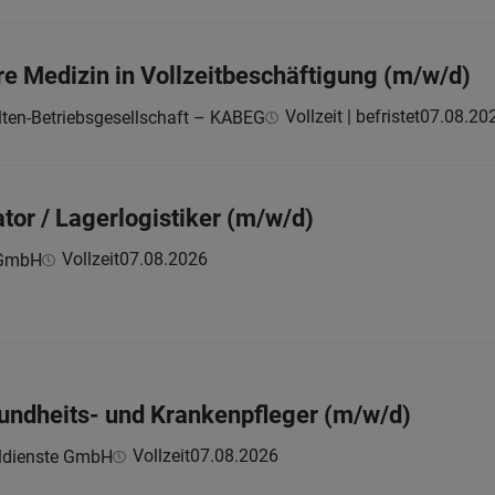
re Medizin in Vollzeitbeschäftigung (m/w/d)
Vollzeit | befristet
07.08.20
ten-Betriebsgesellschaft – KABEG
or / Lagerlogistiker (m/w/d)
Vollzeit
07.08.2026
 GmbH
h
undheits- und Krankenpfleger (m/w/d)
Vollzeit
07.08.2026
ldienste GmbH