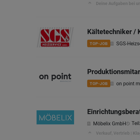
Deine Aufgaben bei u
Kältetechniker /
SGS-Heizs
TOP-JOB
Produktionsmitar
on point 
TOP-JOB
Einrichtungsbera
Teil
Möbelix GmbH
Verkauf, Vertrieb | Kla