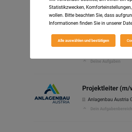
Tei
Caritas Kärnten
Statistikzwecken, Komforteinstellungen,
Dein Job in der Carita
wollen. Bitte beachten Sie, dass aufgrun
Informationen finden Sie in unserer
Date
Lehrkraft für So
Alle auswählen und bestätigen
Coo
Tei
Caritas Kärnten
Deine Aufgaben
Projektleiter (m/
Anlagenbau Austria
Dein Aufgabenbereic