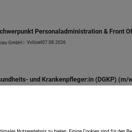
chwerpunkt Personaladministration & Front Of
Vollzeit
07.08.2026
nbau GmbH
sundheits- und Krankenpfleger:in (DGKP) (m/
Notschlafstelle
imales Nutzererlebnis zu bieten. Einige Cookies sind für den Be