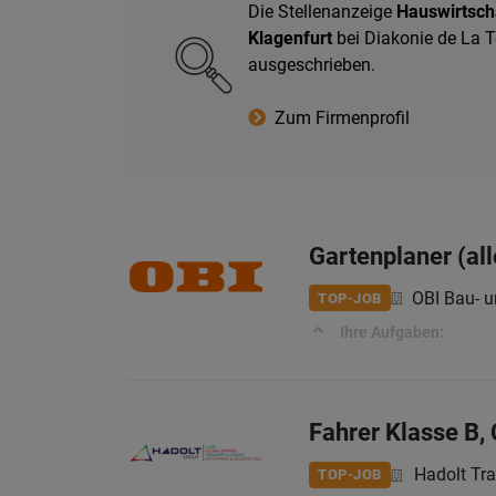
Die Stellenanzeige
Hauswirtscha
Klagenfurt
bei Diakonie de La T
ausgeschrieben.
Zum Firmenprofil
Gartenplaner (al
OBI Bau- 
TOP-JOB
Ihre Aufgaben:
Fahrer Klasse B, 
Hadolt Tr
TOP-JOB