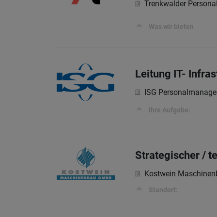
Trenkwalder Persona
Was wir bieten
Leitung IT- Infra
ISG Personalmanag
Ihre Aufgabe:
Strategischer / 
Kostwein Maschine
Standort: