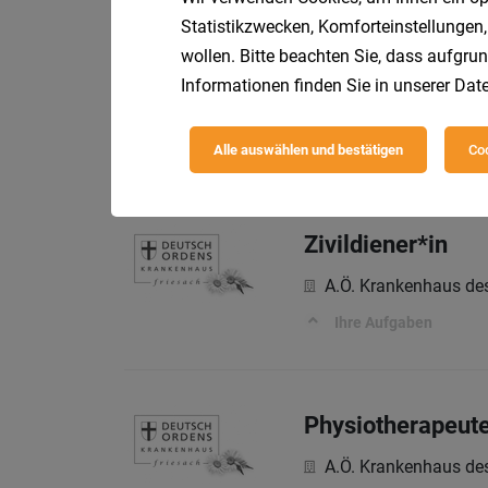
Statistikzwecken, Komforteinstellungen,
wollen. Bitte beachten Sie, dass aufgrun
Fachärzte Innere
Informationen finden Sie in unserer
Date
A.Ö. Krankenhaus de
Ihre Aufgaben
Alle auswählen und bestätigen
Coo
Zivildiener*in
A.Ö. Krankenhaus de
Ihre Aufgaben
Physiotherapeute
A.Ö. Krankenhaus de