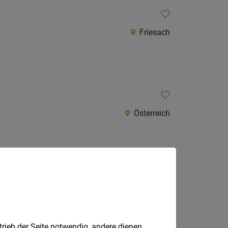
Friesach
Österreich
Steiermark, Kärnten, Burgenland
trieb der Seite notwendig, andere dienen