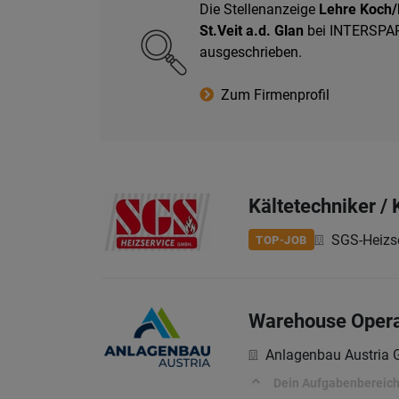
Die Stellenanzeige
Lehre Koch/
St.Veit a.d. Glan
bei INTERSPAR 
ausgeschrieben.
Zum Firmenprofil
Kältetechniker /
SGS-Heizs
TOP-JOB
Warehouse Operat
Anlagenbau Austria
Dein Aufgabenbereic