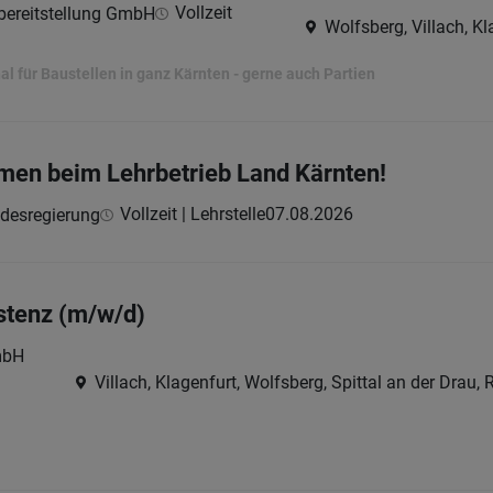
Vollzeit
lbereitstellung GmbH
Wolfsberg, Villach, Kl
l für Baustellen in ganz Kärnten - gerne auch Partien
men beim Lehrbetrieb Land Kärnten!
Vollzeit | Lehrstelle
07.08.2026
ndesregierung
stenz (m/w/d)
mbH
Villach, Klagenfurt, Wolfsberg, Spittal an der Drau,