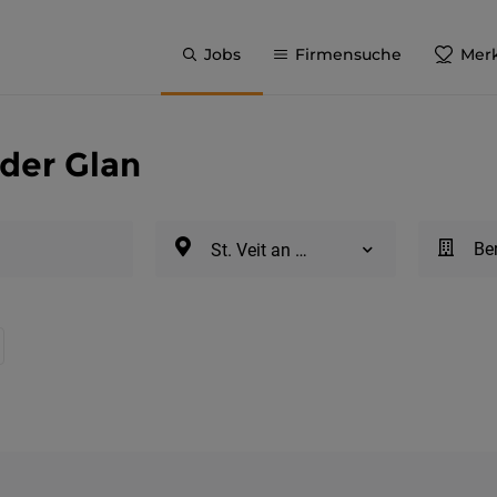
Jobs
Firmensuche
Merk
 der Glan
Be
St. Veit an der Glan