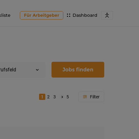
liste
Für Arbeitgeber
Dashboard
Jobs finden
rufsfeld
1
2
3
5
Region
Kärnten
Feldkir