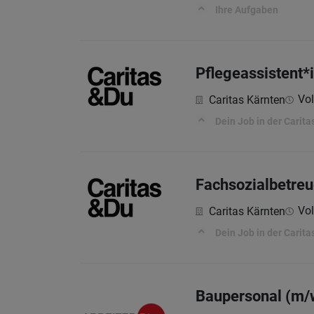
Ihre Aufgaben
Pflegeassistent*
Vol
Caritas Kärnten
Dein Job in der Carita
Fachsozialbetreu
Vol
Caritas Kärnten
Dein Job in der Carita
Baupersonal (m/