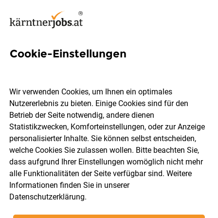
Cookie-Einstellungen
Lehrling im Einzelhandel
(m/w/d) Feldkirchner Straße
Wir verwenden Cookies, um Ihnen ein optimales
221, 9020 Klagenfurt am
Nutzererlebnis zu bieten. Einige Cookies sind für den
Betrieb der Seite notwendig, andere dienen
Wörthersee
Statistikzwecken, Komforteinstellungen, oder zur Anzeige
personalisierter Inhalte. Sie können selbst entscheiden,
welche Cookies Sie zulassen wollen. Bitte beachten Sie,
HOFER KG
dass aufgrund Ihrer Einstellungen womöglich nicht mehr
alle Funktionalitäten der Seite verfügbar sind. Weitere
Informationen finden Sie in unserer
Klagenfurt am Wörthersee
Vollzeit
Lehrstelle
Datenschutzerklärung
.
28.07.2026