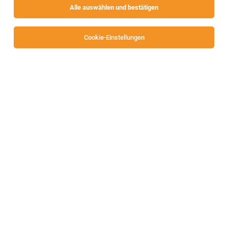
Alle auswählen und bestätigen
Alle Filter
Villach-Land
Cookie-Einstellungen
Die Stellenanzeige
Mitarbeiter Lagerlogistik (m/w/d)
in
Fürnitz
bei mechatronic systemtechnik gmbh ist leider
nicht mehr verfügbar oder wurde neu ausgeschrieben.
Zum Firmenprofil
TOP-JOB
Kältetechniker / Kälteanlagentechniker
(m/w/d)