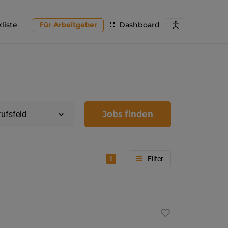
liste
Für Arbeitgeber
Dashboard
Jobs finden
rufsfeld
1
Region
Kärnten
Feldkir