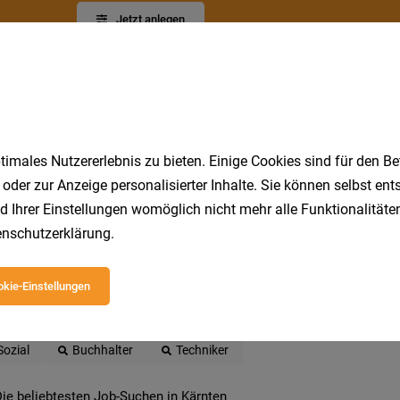
Jetzt anlegen
imales Nutzererlebnis zu bieten. Einige Cookies sind für den Be
 oder zur Anzeige personalisierter Inhalte. Sie können selbst en
d Ihrer Einstellungen womöglich nicht mehr alle Funktionalitäten
 beliebtesten Jobs in Kärnten
nschutzerklärung
.
kie-Einstellungen
Gastronomie
DGKP
Pflegeassistent
Reinigungskraf
Hotel
LKW Fahrer
Produktionsmitarbeiter
Rezeptio
Sozial
Buchhalter
Techniker
ie beliebtesten Job-Suchen in Kärnten