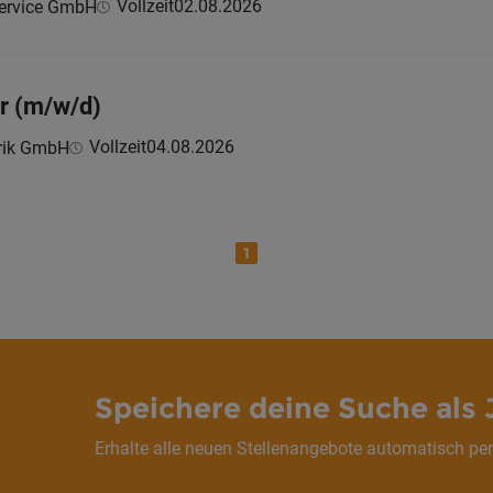
Vollzeit
02.08.2026
ervice GmbH
er (m/w/d)
Vollzeit
04.08.2026
rik GmbH
1
Speichere deine Suche als 
Erhalte alle neuen Stellenangebote automatisch per