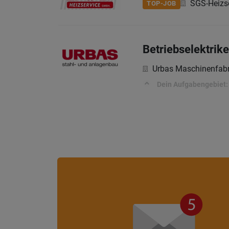
SGS-Heizs
TOP-JOB
Betriebselektrik
Urbas Maschinenfab
Dein Aufgabengebiet: