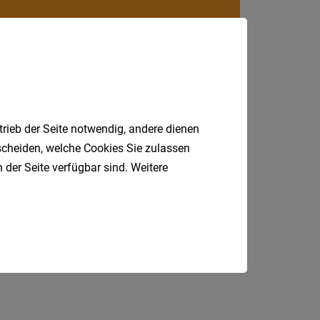
Villach
Land
Völker
Wolfsb
Österreic
trieb der Seite notwendig, andere dienen
Burgen
tscheiden, welche Cookies Sie zulassen
Niederö
 der Seite verfügbar sind. Weitere
Oberöst
Salzbu
Steier
t
Gesundheit
Einzelhandel
n
Bau
Kundenberater
Tirol
Vorarlb
Wien