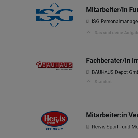
Mitarbeiter/in F
ISG Personalmanag
Das sind deine Aufga
Fachberater/in i
BAUHAUS Depot Gm
Standort
Mitarbeiter:in V
Hervis Sport - und M