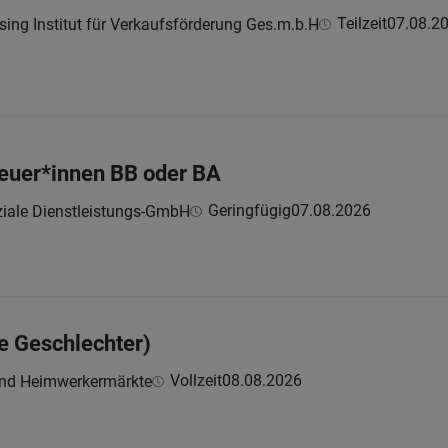
Teilzeit
07.08.2
ing Institut für Verkaufsförderung Ges.m.b.H
euer*innen BB oder BA
Geringfügig
07.08.2026
iale Dienstleistungs-GmbH
le Geschlechter)
Vollzeit
08.08.2026
und Heimwerkermärkte