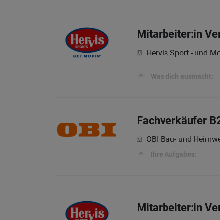
Mitarbeiter:in V
Hervis Sport - und M
Was dich ausmacht:
Fachverkäufer B
OBI Bau- und Heimwe
Ihre Aufgaben:
Mitarbeiter:in V