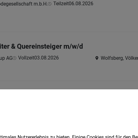
Teilzeit
06.08.2026
odegesellschaft m.b.H.
iter & Quereinsteiger m/w/d
Vollzeit
03.08.2026
oup AG
Wolfsberg, Völkerm
rieb & Partnermanagement (m/w/d)
lzeit
02.08.2026
imales Nutzererlebnis zu bieten. Einige Cookies sind für den Be