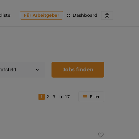
liste
Für Arbeitgeber
Dashboard
Jobs finden
rufsfeld
1
2
3
17
Region
Kärnten
Feldkir