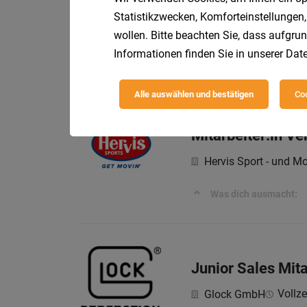
Regionale Vertri
Statistikzwecken, Komforteinstellungen,
wollen. Bitte beachten Sie, dass aufgrun
UNSER LAGERHAUS Wa
Informationen finden Sie in unserer
Date
Ihre Aufgaben
Alle auswählen und bestätigen
Coo
Mitarbeiter:in V
Hervis Sport - und M
Was dich ausmacht:
Junior Sales Mit
Vollze
Glock GmbH