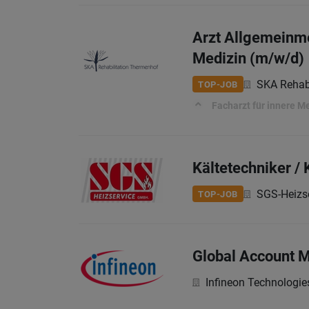
Arzt Allgemeinme
Medizin (m/w/d)
SKA Rehab
TOP-JOB
Facharzt für innere Me
Kältetechniker /
SGS-Heizs
TOP-JOB
Global Account M
Infineon Technologie