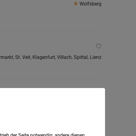
Wolfsberg
arkt, St. Veit, Klagenfurt, Villach, Spittal, Lienz
Spittal an der Drau
trieb der Seite notwendig, andere dienen