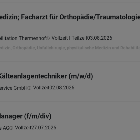
dizin; Facharzt für Orthopädie/Traumatologie
Vollzeit | Teilzeit
03.08.2026
ilitation Thermenhof
dizin, Orthopädie, Unfallchirugie, physikalische Medizin und Rehabilit
 Kälteanlagentechniker (m/w/d)
Vollzeit
02.08.2026
ervice GmbH
anager (f/m/div)
Vollzeit
27.07.2026
s AG