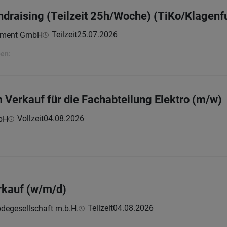
undraising (Teilzeit 25h/Woche) (TiKo/Klagenf
Teilzeit
25.07.2026
ement GmbH
ben:
m Verkauf für die Fachabteilung Elektro (m/w)
Vollzeit
04.08.2026
bH
erkauf (w/m/d)
Teilzeit
04.08.2026
odegesellschaft m.b.H.