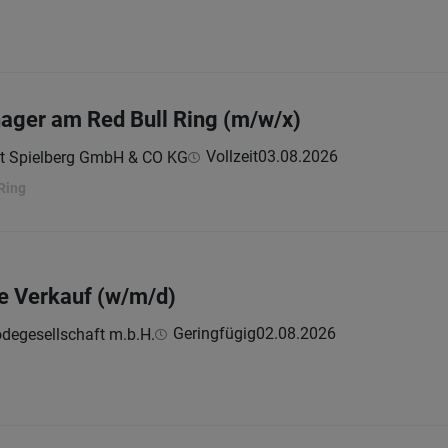
ager am Red Bull Ring (m/w/x)
Vollzeit
03.08.2026
ekt Spielberg GmbH & CO KG
Ring
e Verkauf (w/m/d)
Geringfügig
02.08.2026
odegesellschaft m.b.H.