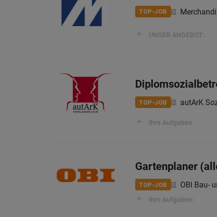
Merchandis
TOP-JOB
UNSER ANGEBOT:
Diplomsozialbetr
autArK Soz
TOP-JOB
Ihre Aufgaben
Gartenplaner (al
OBI Bau- 
TOP-JOB
Ihre Aufgaben: