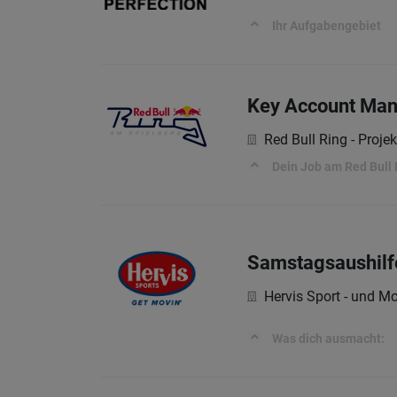
Ihr Aufgabengebiet
Key Account Man
Red Bull Ring - Proj
Dein Job am Red Bull 
Samstagsaushilf
Hervis Sport - und M
Was dich ausmacht: