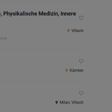
Villach
Land
, Physikalische Medizin, Innere
Völker
Wolfsb
Villach
Österreic
ation
Burgen
Niederö
Oberöst
Kärnten
Salzbu
Steier
Tirol
Vorarlb
Milan, Villach
Wien