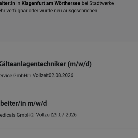
lter:in
in
Klagenfurt am Wörthersee
bei Stadtwerke
mehr verfügbar oder wurde neu ausgeschrieben.
 Kälteanlagentechniker (m/w/d)
Vollzeit
02.08.2026
ervice GmbH
beiter/in m/w/d
Vollzeit
29.07.2026
medicals GmbH