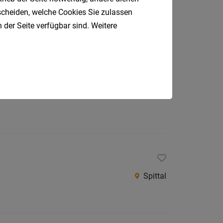
.2026
Klagenfurt
tscheiden, welche Cookies Sie zulassen
 der Seite verfügbar sind. Weitere
St. Veit an der Glan
Spittal