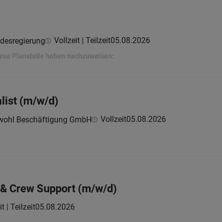
Vollzeit | Teilzeit
05.08.2026
ndesregierung
ese Planstelle haben nachzuweisen:
list (m/w/d)
Vollzeit
05.08.2026
wohl Beschäftigung GmbH
t & Crew Support (m/w/d)
t | Teilzeit
05.08.2026