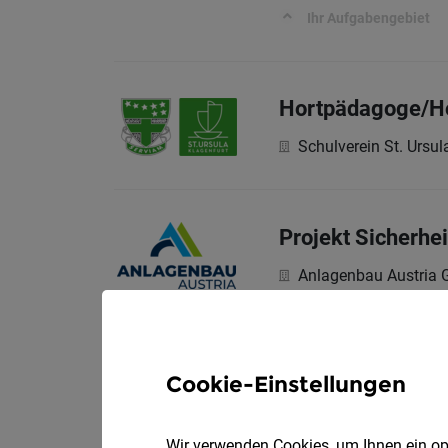
Ihr Aufgabengebiet
Hortpädagoge/Ho
Schulverein St. Ursul
Projekt Sicherhe
Anlagenbau Austria
Dein Aufgabenbereic
Cookie-Einstellungen
Sargträger (m/w
Wir verwenden Cookies, um Ihnen ein opt