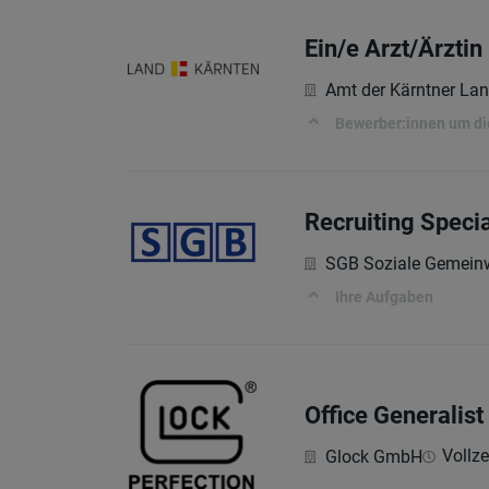
Ein/e Arzt/Ärztin
Amt der Kärntner La
Bewerber:innen um di
Recruiting Specia
SGB Soziale Gemein
Ihre Aufgaben
Office Generalis
Vollzei
Glock GmbH