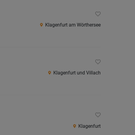
Südtirol
Internatio
Klagenfurt am Wörthersee
Berufsfeld
Anstellungsa
Klagenfurt und Villach
Als Jobfinder spe
Jobs
der
letzten
24
Stunden
Klagenfurt