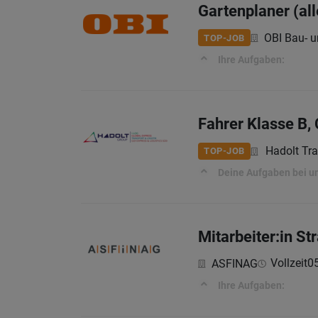
Gartenplaner (al
OBI Bau- 
TOP-JOB
Ihre Aufgaben:
Fahrer Klasse B, 
Hadolt Tr
TOP-JOB
Deine Aufgaben bei u
Mitarbeiter:in S
Vollzeit
0
ASFINAG
Ihre Aufgaben: