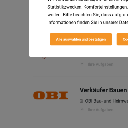
Trenkwalder Persona
Statistikzwecken, Komforteinstellungen,
wollen. Bitte beachten Sie, dass aufgrun
Was wir bieten
Informationen finden Sie in unserer
Date
Alle auswählen und bestätigen
Coo
KFZ Mechaniker
Trummer Montage &
Ihre Aufgaben
Verkäufer Bauen 
OBI Bau- und Heimwe
Ihre Aufgaben: