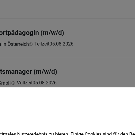
rtpädagogin (m/w/d)
Teilzeit
05.08.2026
a in Österreich
itsmanager (m/w/d)
Vollzeit
05.08.2026
 GmbH
h
/d)
imales Nutzererlebnis zu bieten. Einige Cookies sind für den Be