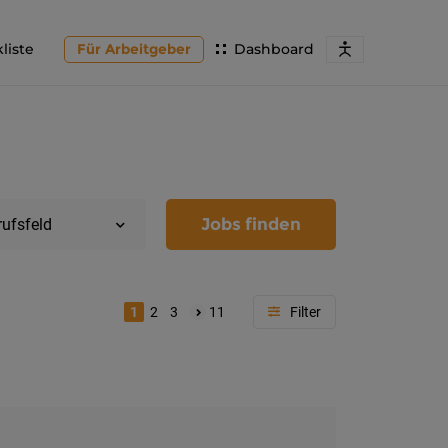
liste
Für Arbeitgeber
Dashboard
Jobs finden
rufsfeld
1
2
3
11
Region
Kärnten
Feldkir