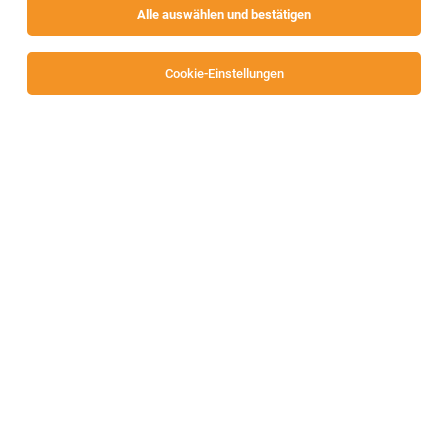
Alle auswählen und bestätigen
Sortieren
30 Jobs
Cookie-Einstellungen
Elektromonteur:in / Elektrotechniker:in
(Großbaustellen)
Klagenfurt
02.08.2026
Vollzeit
Job Team Personal Service GmbH
Elektrohelfer (m/w/d) mit Erfahrung