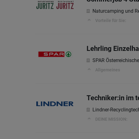
Naturcamping und Re
Vorteile für Sie:
Lehrling Einzelh
SPAR Österreichisch
Allgemeines
Techniker:in im 
Lindner-Recyclingte
DEINE MISSION: