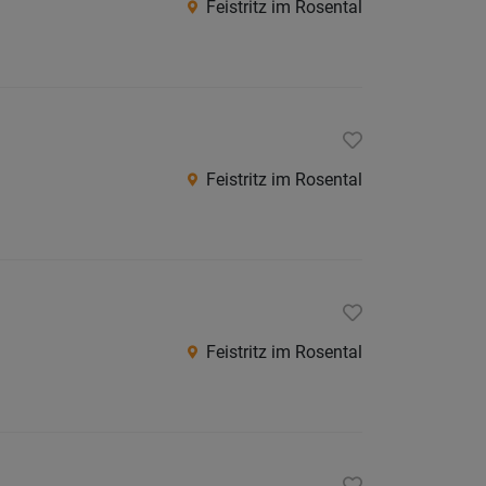
Feistritz im Rosental
Herma
Klagenf
Klagenf
Land
Spittal
Feistritz im Rosental
an
der
Drau
St.
Veit
Feistritz im Rosental
an
der
Glan
Villach