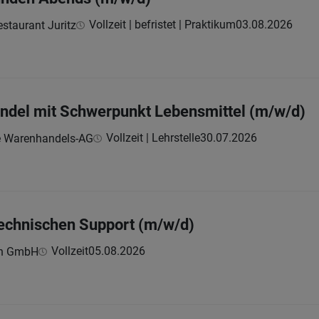
Vollzeit | befristet | Praktikum
03.08.2026
staurant Juritz
andel mit Schwerpunkt Lebensmittel (m/w/d)
Vollzeit | Lehrstelle
30.07.2026
e Warenhandels-AG
technischen Support (m/w/d)
Vollzeit
05.08.2026
ch GmbH