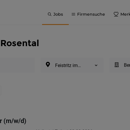
Jobs
Firmensuche
Merk
m Rosental
Be
Feistritz im Rosental
er (m/w/d)