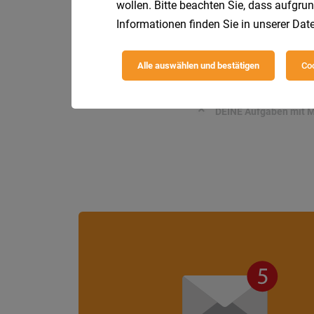
Wenn du zu unserer S
wollen. Bitte beachten Sie, dass aufgrun
Informationen finden Sie in unserer
Date
Maschinenbautec
Alle auswählen und bestätigen
Coo
Lindner-Recyclingte
DEINE Aufgaben mit M