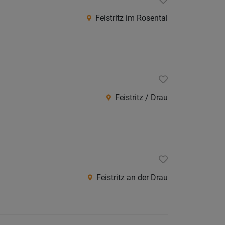
Villach
Feistritz im Rosental
Land
Völker
Wolfsb
Österreic
Burgen
Feistritz / Drau
Niederö
Oberöst
Salzbu
Steier
Feistritz an der Drau
Tirol
Vorarlb
Wien