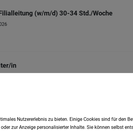
 Filialleitung (w/m/d) 30-34 Std./Woche
026
ter/in
Vollzeit | Teilzeit
05.08.2026
nsteiner
Klagenfurt, Villach, 
 – Ladner/in (m/w/d)Für unsere Filialen in KärntenKlagenfurt, Villach, 
E 26/27 (m/w/d)
imales Nutzererlebnis zu bieten. Einige Cookies sind für den Be
Lehrstelle
04.08.2026
ch GmbH
 oder zur Anzeige personalisierter Inhalte. Sie können selbst en