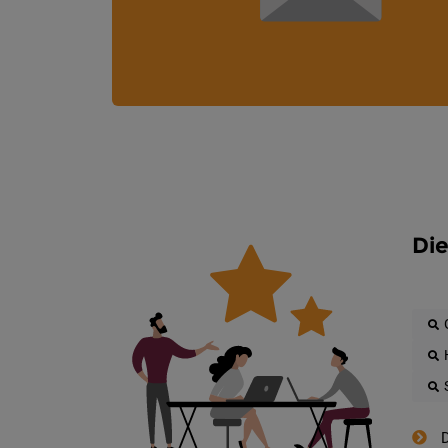
Die
D