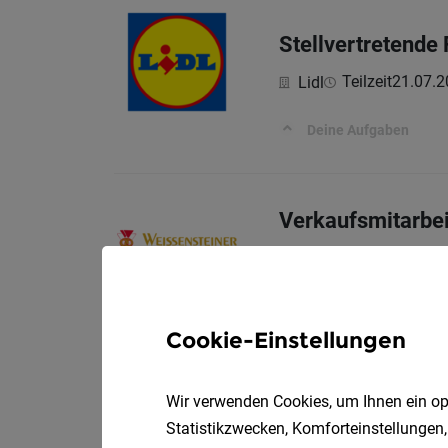
Stellvertretende
Teilzeit
21.07.2
Lidl
Deine Aufgaben
Verkaufsmitarbei
Bäckerei Cafe Weisse
Verkaufsmitarbeiter/in
Cookie-Einstellungen
SCHNUPPERLEHR
Wir verwenden Cookies, um Ihnen ein opt
Lindner-Recyclingte
Statistikzwecken, Komforteinstellungen,