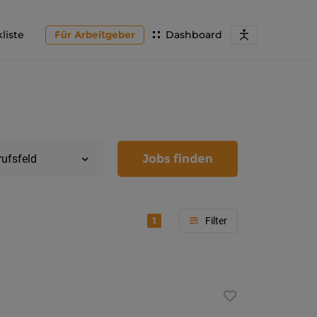
liste
Für Arbeitgeber
Dashboard
Jobs finden
rufsfeld
1
Region
Kärnten
Feldkir