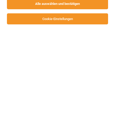
Alle auswählen und bestätigen
Sortieren
30 Jobs
Cookie-Einstellungen
Alle Filter
Feldkirchen
Vertriebsexperte im Außendienst Kärnten
(m/w/d)
Kärnten
03.08.2026
Vollzeit | Teilzeit
Österreichische Beamtenversicherung, VVaG (ÖBV)
So sieht Ihr künftiger Job aus: