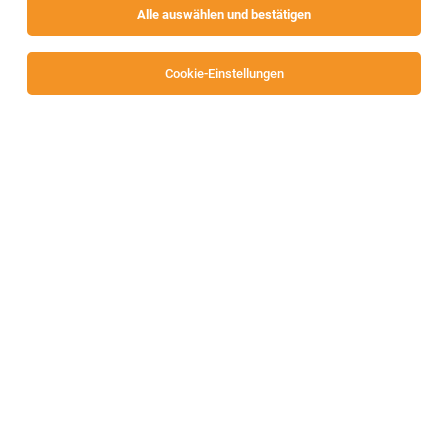
Alle auswählen und bestätigen
Sortieren
30 Jobs
Cookie-Einstellungen
Alle Filter
Feldkirchen
Lehrstellen bei Leeb
Gnesau
07.08.2026
Vollzeit | Lehrstelle
Leeb Balkone GmbH
Benefits für Mitarbeiter findest du hier