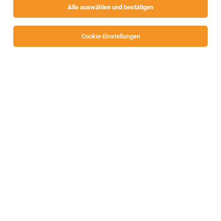
Alle auswählen und bestätigen
Cookie-Einstellungen
Dachdecker / Spengler (m/w/d)
Völkermarkt, Klagenfurt, Wolfsberg
02.08.2026
Vollzeit
Arbeiterring Personalbereitstellung GmbH
Ihre Aufgaben:
1