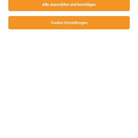
Alle auswählen und bestätigen
Sortieren
30 Jobs
Cookie-Einstellungen
Monteure / Monteurhelfer (m/w/d)
Völkermarkt, Klagenfurt
05.08.2026
Vollzeit
Arbeiterring Personalbereitstellung GmbH
Ihre Aufgaben:
1