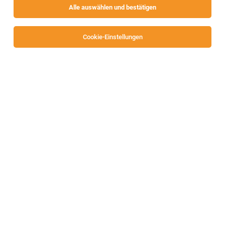
Alle auswählen und bestätigen
Sortieren
30 Jobs
Cookie-Einstellungen
Alle Filter
Hermagor
Lehrling Einzelhandel mit Schwerpunkt
Lebensmittel (m/w/d)
Kötschach
31.07.2026
Vollzeit | Lehrstelle
SPAR Österreichische Warenhandels-AG
Allgemeines