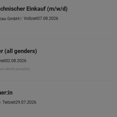
technischer Einkauf (m/w/d)
Vollzeit
07.08.2026
nbau GmbH
r (all genders)
zeit
02.08.2026
rove what’s possible.
er:in
Teilzeit
29.07.2026