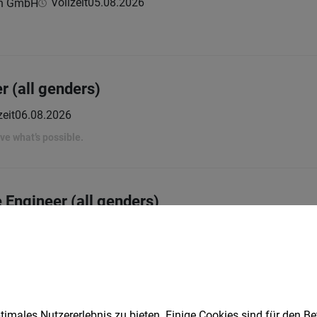
Vollzeit
05.08.2026
ch GmbH
r (all genders)
zeit
06.08.2026
rove what’s possible.
 Engineer (all genders)
eit | Teilzeit
02.08.2026
rove what’s possible.
l genders)
imales Nutzererlebnis zu bieten. Einige Cookies sind für den Be