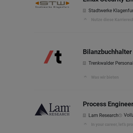
Stadtwerke Klagenfu
Nutze diese Karrierec
Bilanzbuchhalter
Trenkwalder Persona
Was wir bieten
Process Engineer 
Voll
Lam Research
In your career, let’s p