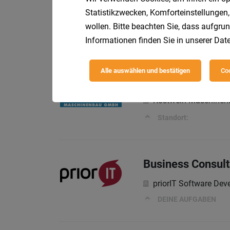
Statistikzwecken, Komforteinstellungen,
Voll
Lam Research
wollen. Bitte beachten Sie, dass aufgrun
In your career, let’s p
Informationen finden Sie in unserer
Date
Alle auswählen und bestätigen
Coo
HR-Assistenz - S
Kostwein Maschine
Standort:
Business Consult
priorIT Software De
DEINE AUFGABEN