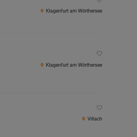
Villach
Klagenfurt am Wörthersee
Land
Völker
Wolfsb
Österreic
Burgen
Klagenfurt am Wörthersee
Niederö
Oberöst
Salzbu
Steier
Tirol
Villach
Vorarlb
Wien