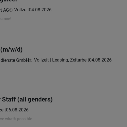
Vollzeit
04.08.2026
rt AG
hance!
 (m/w/d)
Vollzeit | Leasing, Zeitarbeit
04.08.2026
ldienste GmbH
Staff (all genders)
zeit
06.08.2026
rove what’s possible.