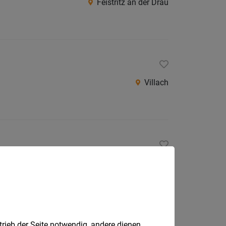
Feistritz an der Drau
Villach
Villach
trieb der Seite notwendig, andere dienen