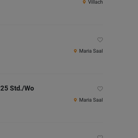
Villach
Herma
Klagenf
Klagenf
Land
Spittal
Maria Saal
an
der
Drau
St.
-25 Std./Wo
Veit
Maria Saal
an
der
Glan
Villach