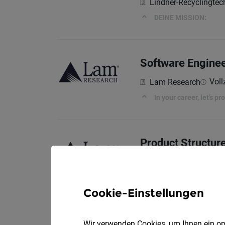
Lindner-Recyclingte
DEINE MISSION:
Software Enginee
Voll
Lam Research
In your career, let’s p
Product Structure
Vollz
Lam Research
In your career, let’s p
Cookie-Einstellungen
Test Engineer (al
Wir verwenden Cookies, um Ihnen ein opt