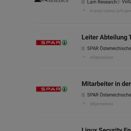
Voll
Lam Research
In your career, let’s p
Leiter Abteilung 
SPAR Österreichisch
Allgemeines
Mitarbeiter in d
SPAR Österreichisch
Allgemeines
Linux Security E