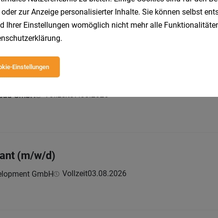
 oder zur Anzeige personalisierter Inhalte. Sie können selbst en
zeit
05.08.2026
d Ihrer Einstellungen womöglich nicht mehr alle Funktionalitäten
rove what’s possible.
nschutzerklärung
.
kie-Einstellungen
chwerpunkt Personaladministration & Front Of
Vollzeit
07.08.2026
nbau GmbH
ant (m/w/d)
Vollzeit
03.08.2026
velopment GmbH