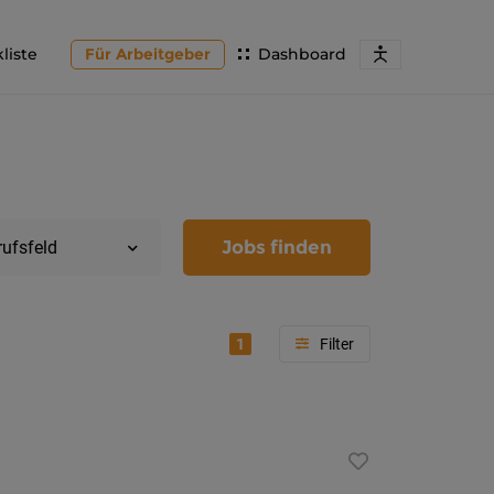
liste
Für Arbeitgeber
Dashboard
Jobs finden
rufsfeld
1
Region
Kärnten
Feldkir