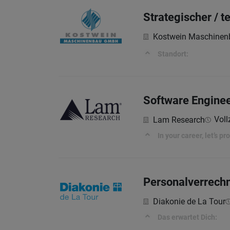
Strategischer / 
Kostwein Maschine
Standort:
Software Enginee
Voll
Lam Research
In your career, let’s p
Personalverrechn
Diakonie de La Tour
Das erwartet Dich: