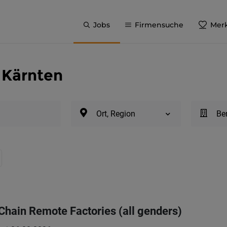
Jobs
Firmensuche
Merk
 Kärnten
Ort, Region
Be
hain Remote Factories (all genders)