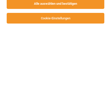
Alle auswählen und bestätigen
Sortieren
30 Jobs
Cookie-Einstellungen
Lehre Informationstechnologie -
Systemtechnik
Villach
03.08.2026
Lehrstelle
Humanomed Gruppe
Wir bieten: