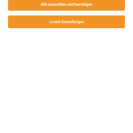
Alle auswählen und bestätigen
Alle Filter
Klagenfurt-Land
Cookie-Einstellungen
TOP-JOB
Fachsozialbetreuer*innen BB oder BA
Ferlach
07.08.2026
Teilzeit
autArK Soziale Dienstleistungs-GmbH
Ihre Aufgaben
TOP-JOB