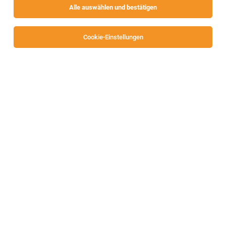
Alle auswählen und bestätigen
Sortieren
30 Jobs
Cookie-Einstellungen
Senior Engineer Technology Layout (f/m/div)
Villach
31.07.2026
Vollzeit
Infineon Technologies AG
Principal Engineer Chip Architect (f/m/div)