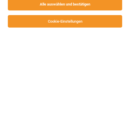
Alle auswählen und bestätigen
Cookie-Einstellungen
Fachärztinnen und Fachärzte für Neurologie
in Voll- oder Teilzeitbeschäftigung
Hermagor
04.08.2026
Vollzeit | Teilzeit
Landeskrankenanstalten-Betriebsgesellschaft –
KABEG
1