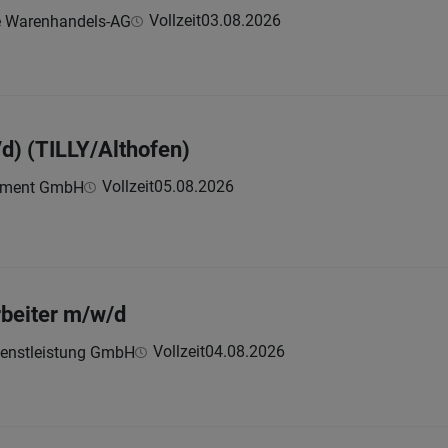
Vollzeit
03.08.2026
e Warenhandels-AG
d) (TILLY/Althofen)
Vollzeit
05.08.2026
ement GmbH
beiter m/w/d
Vollzeit
04.08.2026
ienstleistung GmbH