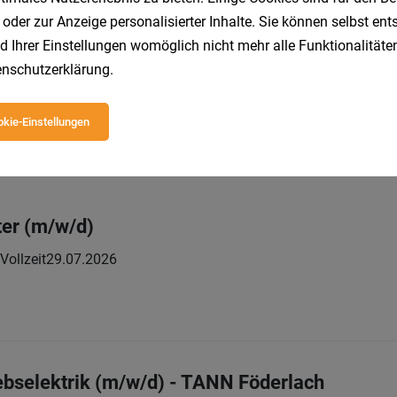
 oder zur Anzeige personalisierter Inhalte. Sie können selbst en
d Ihrer Einstellungen womöglich nicht mehr alle Funktionalitäten
verarbeitung TANN Föderlach (m/w/d)
nschutzerklärung
.
Vollzeit | Lehrstelle
03.08.2026
e Warenhandels-AG
kie-Einstellungen
ter (m/w/d)
Vollzeit
29.07.2026
iebselektrik (m/w/d) - TANN Föderlach