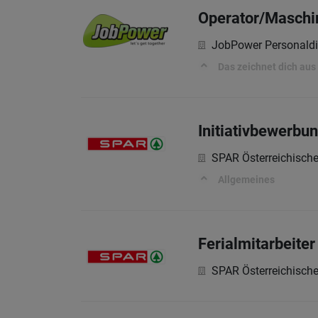
Operator/Maschi
JobPower Personald
Das zeichnet dich aus
Initiativbewerbu
SPAR Österreichisch
Allgemeines
Ferialmitarbeite
SPAR Österreichisch