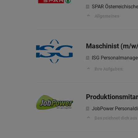
SPAR Österreichisch
Allgemeines
Maschinist (m/w/
ISG Personalmanag
Ihre Aufgaben:
Produktionsmitar
JobPower Personald
Das zeichnet dich aus