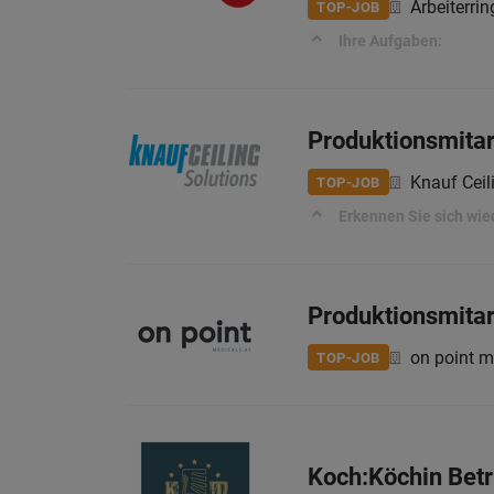
Arbeiterri
TOP-JOB
Ihre Aufgaben:
Produktionsmitar
Knauf Cei
TOP-JOB
Erkennen Sie sich wie
Produktionsmitar
on point 
TOP-JOB
Koch:Köchin Betr