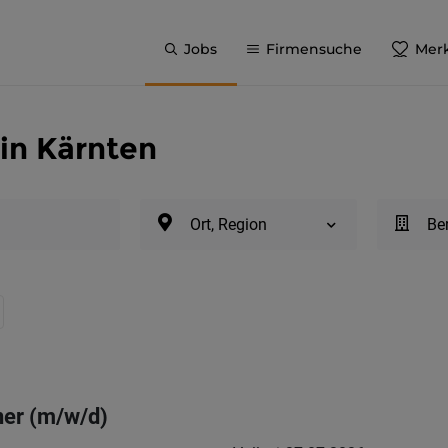
Jobs
Firmensuche
Merk
in Kärnten
Ort, Region
Be
er (m/w/d)