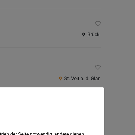
Brückl
St. Veit a. d. Glan
 Villach Herbst 2026
Villach
trieb der Seite notwendig, andere dienen