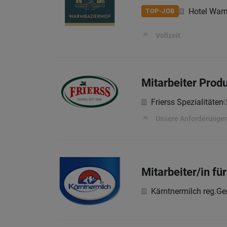
Hotel War
TOP-JOB
Vollzeit
Mitarbeiter Prod
Frierss Spezialitäten
Unsere Anforderunge
Mitarbeiter/in fü
Kärntnermilch reg.Ge