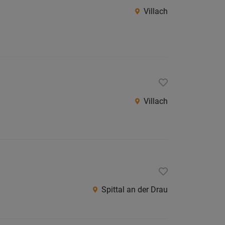
Villach
Villach
Land
Völker
Wolfsb
Österreic
Burgen
Villach
Niederö
Oberöst
Salzbu
Steier
Tirol
Spittal an der Drau
Vorarlb
Wien