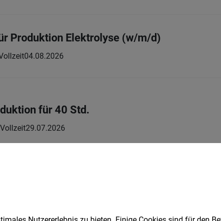
ür Produktion Elektrolyse (w/m/d)
Vollzeit
04.08.2026
oduktion für 40 Std.
Vollzeit
29.07.2026
n der Produktion (Schichtbetrieb) am Standort
Vollzeit | befristet | Praktikum
20.07.2026
s AG
imales Nutzererlebnis zu bieten. Einige Cookies sind für den Be