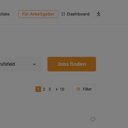
liste
Für Arbeitgeber
Dashboard
Jobs finden
rufsfeld
1
2
3
10
Region
Kärnten
Feldkir