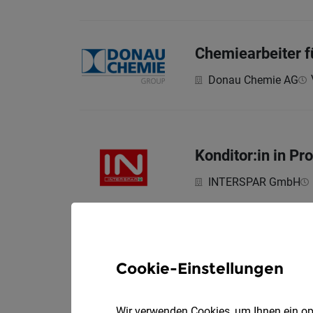
Chemiearbeiter f
Donau Chemie AG
Konditor:in in Pr
INTERSPAR GmbH
Allgemeines
Cookie-Einstellungen
Industriearbeit i
Infineon Technologie
Wir verwenden Cookies, um Ihnen ein opt