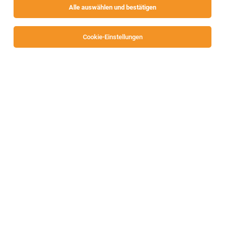
Alle auswählen und bestätigen
Sortieren
30 Jobs
Cookie-Einstellungen
Staff Specialist Product Marketing HV GaN
(f/m/div)
Villach
27.07.2026
Vollzeit
Infineon Technologies AG
Product Manager (all genders)