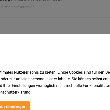
n wir dir anvertrauen:
Vollzeit | Teilzeit
03.08.2026
imales Nutzererlebnis zu bieten. Einige Cookies sind für den Be
rbeassistent (m/w/d)
 oder zur Anzeige personalisierter Inhalte. Sie können selbst en
Vollzeit | Lehrstelle
06.08.2026
d Ihrer Einstellungen womöglich nicht mehr alle Funktionalitäten
nschutzerklärung
.
kie-Einstellungen