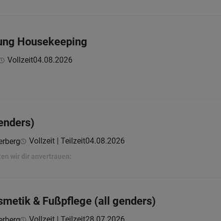
ung Housekeeping
Vollzeit
04.08.2026
genders)
Vollzeit | Teilzeit
04.08.2026
erberg
n wir dir anvertrauen:
smetik & Fußpflege (all genders)
Vollzeit | Teilzeit
28.07.2026
erberg