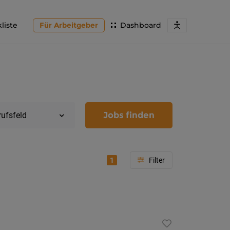
liste
Für Arbeitgeber
Dashboard
Jobs finden
rufsfeld
1
Region
Kärnten
Feldkir