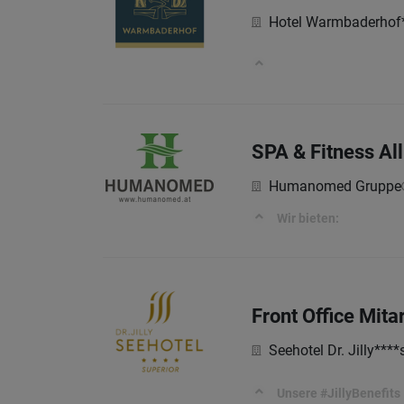
Hotel Warmbaderhof
im Hotel 
SPA & Fitness Al
Humanomed Gruppe
Wir bieten:
Front Office Mita
Seehotel Dr. Jilly****
Unsere #JillyBenefits