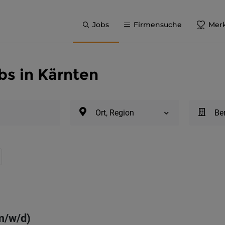
Jobs
Firmensuche
Merk
bs in Kärnten
Ort, Region
Be
(m/w/d)