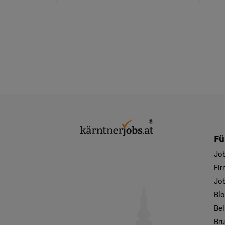
Fü
Jo
Fi
Job
Bl
Bel
Bru