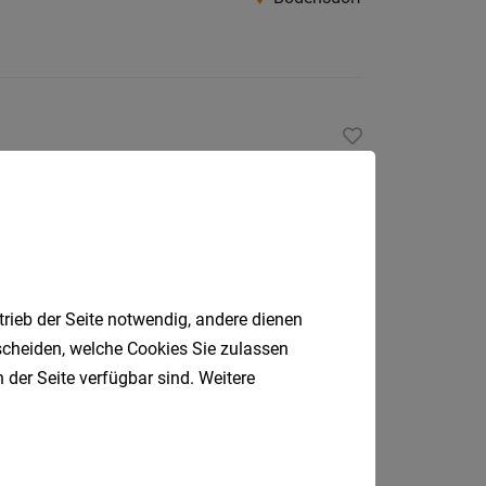
Südtirol
Internatio
Berufsfeld
Bad Bleiberg
Anstellungsa
Als Jobfinder spe
Jobs
trieb der Seite notwendig, andere dienen
der
tscheiden, welche Cookies Sie zulassen
letzten
Hermagor
 der Seite verfügbar sind. Weitere
24
Stunden