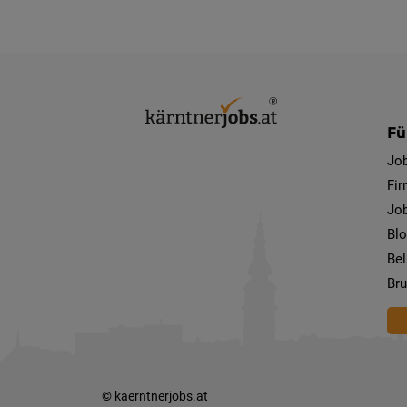
Fü
Jo
Fi
Job
Bl
Bel
Bru
© kaerntnerjobs.at