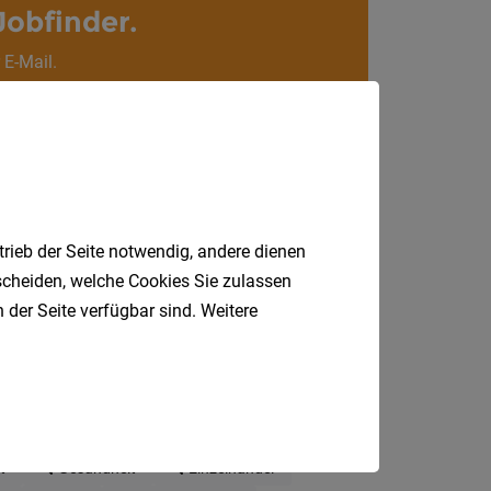
Jobfinder.
Villach
Land
 E-Mail.
Völker
Wolfsb
Österreic
Burgen
Niederö
trieb der Seite notwendig, andere dienen
tscheiden, welche Cookies Sie zulassen
Oberöst
 der Seite verfügbar sind. Weitere
Salzbu
Steier
Tirol
Vorarlb
t
Gesundheit
Einzelhandel
Wien