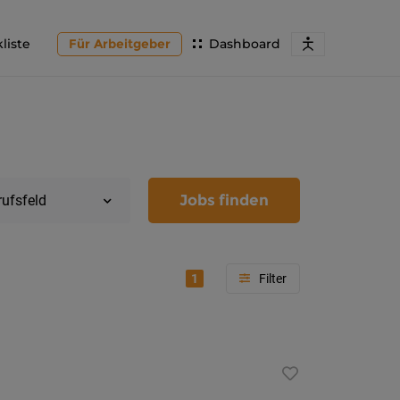
liste
Für Arbeitgeber
Dashboard
Jobs finden
rufsfeld
1
Region
Kärnten
Feldkir