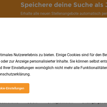
Speichere deine Suche als 
Erhalte alle neuen Stellenangebote automatisch per
Jetzt anlegen
imales Nutzererlebnis zu bieten. Einige Cookies sind für den Be
 oder zur Anzeige personalisierter Inhalte. Sie können selbst en
d Ihrer Einstellungen womöglich nicht mehr alle Funktionalitäten
nschutzerklärung
.
 beliebtesten Jobs in Kärnten
kie-Einstellungen
Gastronomie
DGKP
Pflegeassistent
Reinigungskraf