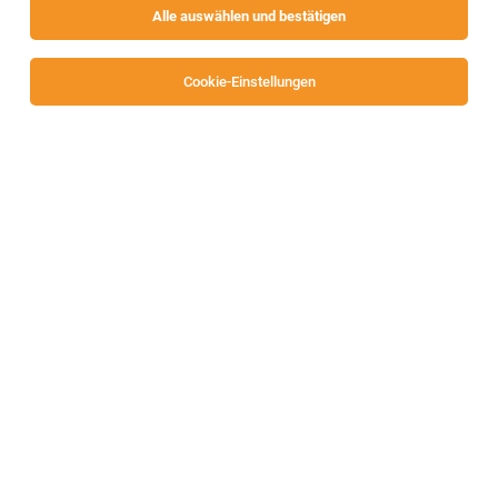
Alle auswählen und bestätigen
Sortieren
30 Jobs
Cookie-Einstellungen
Industriepraktikum - Reliability Product
Testing (w/m/div)
Villach
21.07.2026
Teilzeit | befristet | Praktikum
Infineon Technologies AG