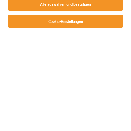
Alle auswählen und bestätigen
Sortieren
30 Jobs
Cookie-Einstellungen
Elektrohelfer m/w/d in 9020 Klagenfurt
Klagenfurt
06.08.2026
Vollzeit
Job Team Personal Service GmbH
Elektrohelfer m/w/d österreichweit