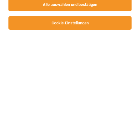
Alle auswählen und bestätigen
Sortieren
30 Jobs
Cookie-Einstellungen
Alle Filter
Villach-Land
Persönliche Assistenz (m/w/d)
Klagenfurt, Villach, Völkermarkt und St. Veit
03.08.2026
Geringfügig
BMKz Assistenz gGmbH
Aufgaben: