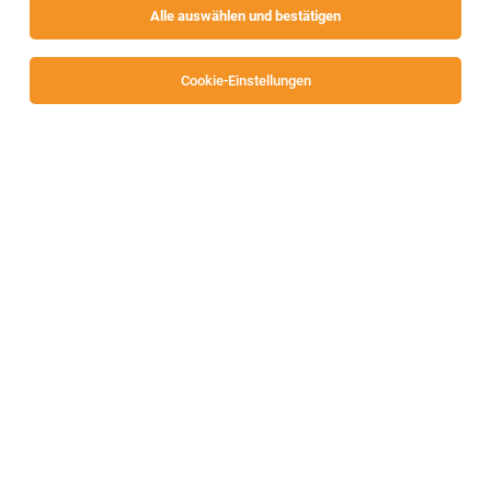
Alle auswählen und bestätigen
Alle Filter
Villach-Land
Cookie-Einstellungen
Applikationsbetreuer/in ERP & Umsysteme
(m/w/d) | 100 %
Klagenfurt
04.08.2026
Vollzeit
SCHMIDT'S Handelsgesellschaft mbH
Ihre Aufgaben