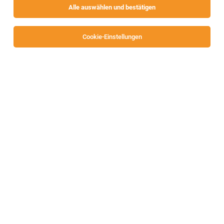
Alle auswählen und bestätigen
Sortieren
30 Jobs
Cookie-Einstellungen
Alle Filter
Villach-Land
Persönliche Assistenz (m/w/d)
Klagenfurt, Villach, Völkermarkt und St. Veit
03.08.2026
Geringfügig
BMKz Assistenz gGmbH
Aufgaben: