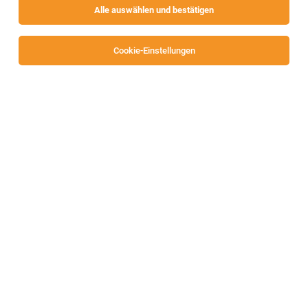
Alle auswählen und bestätigen
Alle Filter
Villach
Cookie-Einstellungen
Sales Assistant (m/w/d)
Villach
02.08.2026
Teilzeit
OROCASH Goldankauf
Du begeisterst unsere Kund:innen, indem Du: