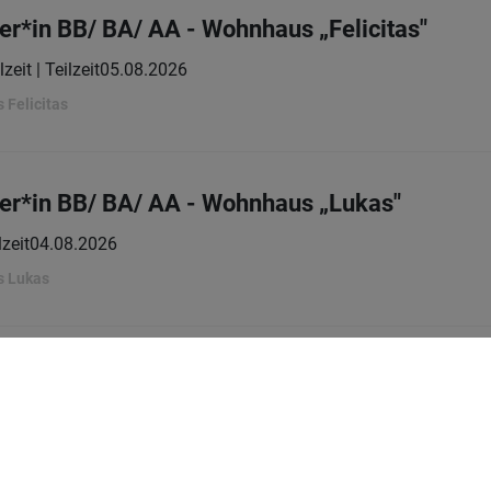
er*in BB/ BA/ AA - Wohnhaus „Felicitas"
lzeit | Teilzeit
05.08.2026
 Felicitas
er*in BB/ BA/ AA - Wohnhaus „Lukas"
lzeit
04.08.2026
s Lukas
ärken. Zuhause geben. – Werde Teil unseres
Teilzeit
01.08.2026
iduell.selbständig.selbstbestimmt