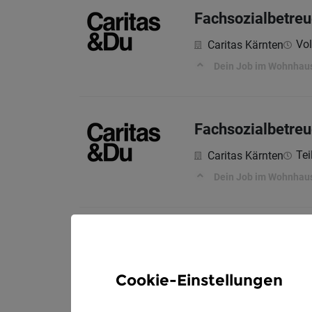
Fachsozialbetreu
Vol
Caritas Kärnten
Dein Job im Wohnhaus
Fachsozialbetreu
Tei
Caritas Kärnten
Dein Job im Wohnhau
Begleiten. Best
Diakonie de La Tour
Cookie-Einstellungen
Deine Mission - indiv