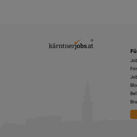
Fü
Jo
Fi
Job
Bl
Bel
Bru