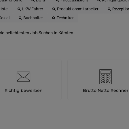
Gastronomie
DGKP
Pflegeassistent
Reinigungskraf
Hotel
LKW Fahrer
Produktionsmitarbeiter
Rezeptio
Sozial
Buchhalter
Techniker
ie beliebtesten Job-Suchen in Kärnten
Richtig bewerben
Brutto Netto Rechner