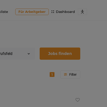
liste
Für Arbeitgeber
Dashboard
Jobs finden
rufsfeld
1
Region
Kärnten
Feldkir