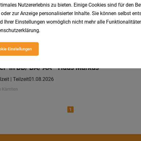
imales Nutzererlebnis zu bieten. Einige Cookies sind für den Be
 oder zur Anzeige personalisierter Inhalte. Sie können selbst en
in - Haus Markus
d Ihrer Einstellungen womöglich nicht mehr alle Funktionalitäten
lzeit | Teilzeit
01.08.2026
nschutzerklärung
.
s Kärnten
kie-Einstellungen
er*in BB/ BA/ AA - Haus Markus
lzeit | Teilzeit
01.08.2026
s Kärnten
1