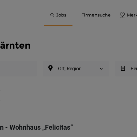
Jobs
Firmensuche
Merk
Kärnten
Ort, Region
Be
in - Wohnhaus „Felicitas“