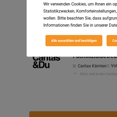
Wir verwenden Cookies, um Ihnen ein opt
Statistikzwecken, Komforteinstellungen,
Pflegeassistent*
wollen. Bitte beachten Sie, dass aufgrun
Vol
Caritas Kärnten
Informationen finden Sie in unserer
Date
Dein Job in der Carita
Alle auswählen und bestätigen
Coo
Fachsozialbetreu
Vol
Caritas Kärnten
Dein Job in der Carita