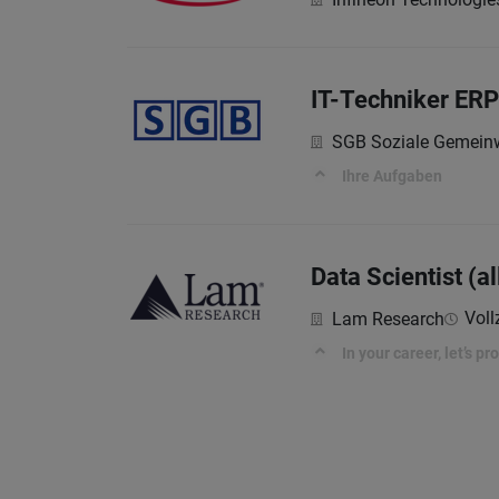
IT-Techniker ER
SGB Soziale Gemein
Ihre Aufgaben
Data Scientist (a
Voll
Lam Research
In your career, let’s p