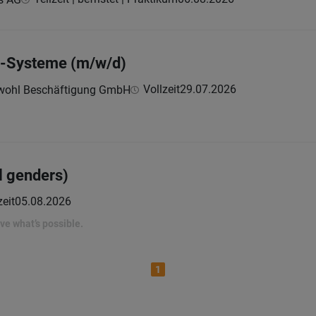
P-Systeme (m/w/d)
Vollzeit
29.07.2026
wohl Beschäftigung GmbH
ll genders)
zeit
05.08.2026
rove what’s possible.
1