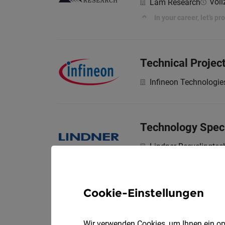
Voll
Lam Research
In your career, let’s p
Technical Projec
Infineon Technologie
Technology Speci
Lindner-Recyclingte
WERDE TEIL UNSERE
Cookie-Einstellungen
Junior Researcher
planning, and in
Wir verwenden Cookies, um Ihnen ein opt