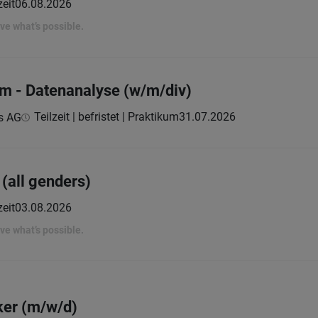
zeit
06.08.2026
rove what’s possible.
um - Datenanalyse (w/m/div)
Teilzeit | befristet | Praktikum
31.07.2026
s AG
 (all genders)
zeit
03.08.2026
rove what’s possible.
ker (m/w/d)