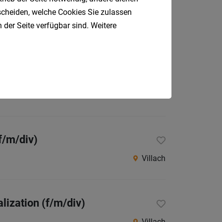
tscheiden, welche Cookies Sie zulassen
Villach
 der Seite verfügbar sind. Weitere
d Methodology (f/m/div)
Villach
f/m/div)
Villach
lization (f/m/div)
Villach