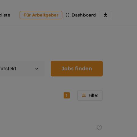
liste
Für Arbeitgeber
Dashboard
Jobs finden
rufsfeld
1
Region
Kärnten
Feldkir