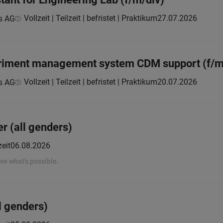
Vollzeit | Teilzeit | befristet | Praktikum
27.07.2026
s AG
eriment management system CDM support (f/m
Vollzeit | Teilzeit | befristet | Praktikum
20.07.2026
s AG
er (all genders)
zeit
06.08.2026
rove what’s possible.
l genders)