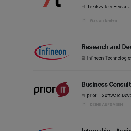
Trenkwalder Persona
Was wir bieten
Research and Dev
Infineon Technologie
Business Consult
priorIT Software De
DEINE AUFGABEN
Internship - Assi