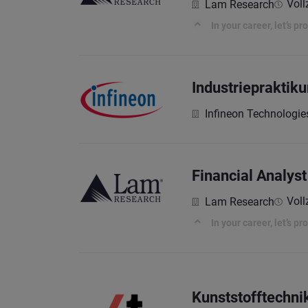
Voll
Lam Research
In your career, let’s p
Industriepraktik
Infineon Technologie
Financial Analyst
Voll
Lam Research
In your career, let’s p
Kunststofftechni