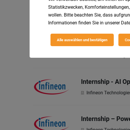
Statistikzwecken, Komforteinstellungen,
FH Kärnten gemeinnü
wollen. Bitte beachten Sie, dass aufgrun
Responsibilities:
Informationen finden Sie in unserer
Date
Alle auswählen und bestätigen
Coo
Senior Staff Eng
Infineon Technologie
Internship - AI 
Infineon Technologie
Internship – Powe
Infineon Technologie