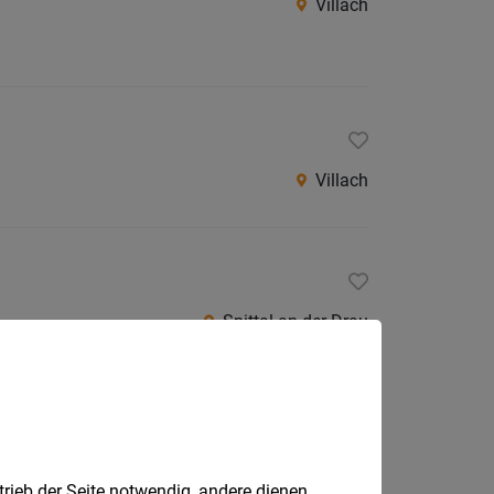
Villach
Villach
Spittal an der Drau
ody control, balance, motion
ter (m/f/d)
trieb der Seite notwendig, andere dienen