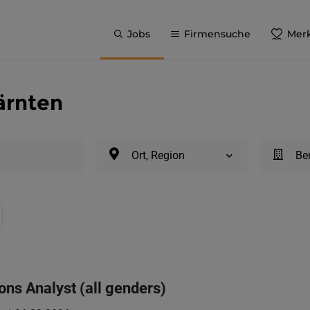
Jobs
Firmensuche
Merk
ärnten
Ort, Region
Be
ons Analyst (all genders)