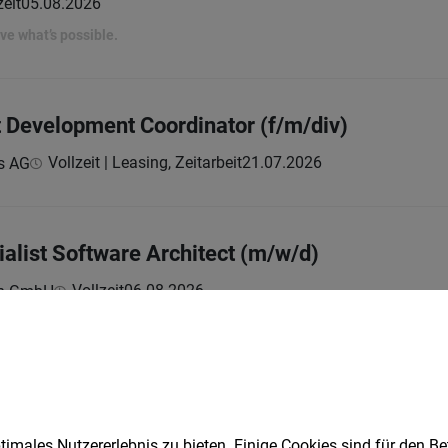
zeit
05.08.2026
rove what’s possible.
t Development Coordinator (f/m/div)
Vollzeit | Leasing, Zeitarbeit
21.07.2026
s AG
alist Software Architect (m/w/d)
Vollzeit
06.08.2026
ch GmbH
S TEAMS
 with a focus on kinematics, dynamics, full-b
dustrial task execution @ ADMiRE Research Cen
imales Nutzererlebnis zu bieten. Einige Cookies sind für den Be