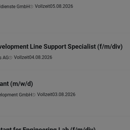
Vollzeit
05.08.2026
ldienste GmbH
elopment Line Support Specialist (f/m/div)
Vollzeit
04.08.2026
s AG
ant (m/w/d)
Vollzeit
03.08.2026
velopment GmbH
stant for Engineering Lab (f/m/div)