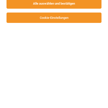
Alle auswählen und bestätigen
Cookie-Einstellungen
TOP-JOB
Arzt Allgemeinmedizin; Facharzt für
Orthopädie/Traumatologie, Physikalische
Medizin, Innere Medizin (m/w/d)
Villach
03.08.2026
Vollzeit | Teilzeit
SKA Rehabilitation Thermenhof
Facharzt für innere Medizin, Orthopädie, Unfallchirugie,
physikalische Medizin und Rehabilitation
Ein/e Arzt/Ärztin