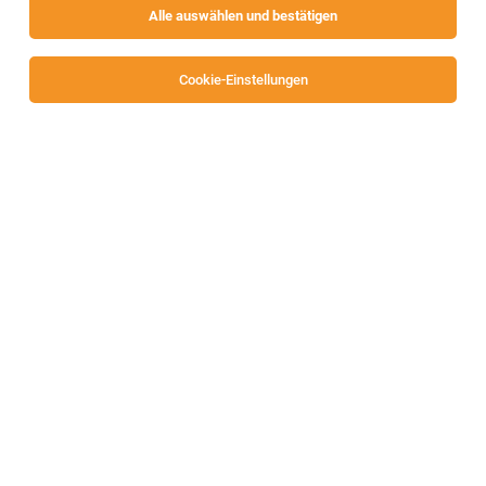
Alle auswählen und bestätigen
Sortieren
30 Jobs
Cookie-Einstellungen
Mitarbeiter:in Verkaufsinnendienst & Planung
(m/w/d)
St. Veit an der Glan
27.07.2026
Vollzeit
ISG Personalmanagement GmbH
Ihre Aufgaben